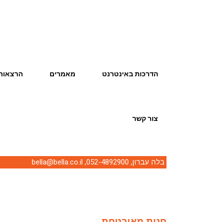
הדרכות באינטרנט
מאמרים
הרצאות 
צור קשר
בלה עברון,
052-4892900
,
bella@bella.co.il
חנות מאובטחת