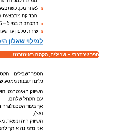
ממתנה למכירה ועוד.
n
לאחר מכן, כשתבצעו
הבדיקה מתבצעת באי
n
התכתבות במייל – 5 ימים בשבוע, מענה בתוך 24 שעות.
n
שיחת טלפון עד שעה
למילוי שאלון הי
ספר שכתבתי – שבילים, הקסם באינטרנט
הספר "שבילים – הקסם
כלים ותובנות ממסע של מעל 20 שנים בעולם השיו
השיווק האינטרנטי ח
עם הקהל שלהם.
אך בעוד הטכנולוגיה 
AI?),
השיווק היה ונשאר, מ
אני מזמינה אותך להצ