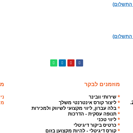
 התשלום)
 התשלום)
מוזמנים לבקר
מא
*
שירותי וובינר
נייד: 0
*
ליצור קורס אינטרנטי משלך
מייל: .il
*
בלה עברון, ליווי מקצועי לשיווק ולמכירות
*
תנופה עסקית - הדרכות
*
ליווי טכני
*
כרטיס ביקור דיגיטלי
*
קורס דיגיטלי - להיות מקצוען בזום