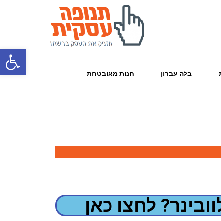
פתח סרגל
בלה עברון
חנות מאובטחת
ובינר? לחצו כאן