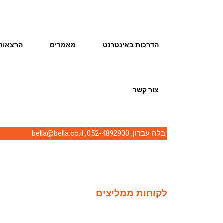
הדרכות באינטרנט
מאמרים
הרצאות 
צור קשר
בלה עברון,
052-4892900
,
bella@bella.co.il
לקוחות ממליצים