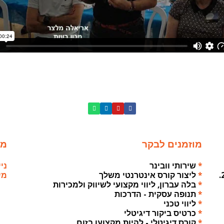
מוזמנים לבקר
מא
*
שירותי וובינר
נייד: 0
*
ליצור קורס אינטרנטי משלך
מייל: .il
*
בלה עברון, ליווי מקצועי לשיווק ולמכירות
*
תנופה עסקית - הדרכות
*
ליווי טכני
*
כרטיס ביקור דיגיטלי
*
קורס דיגיטלי - להיות מקצוען בזום