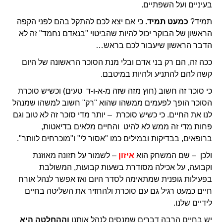
בעיניים ועל השפתיים.
תמיד?
כמעט תמיד.
כי אם יצא לכם להתקל בהם לפני הקפה
הראשון של הבוקר יכול להיות שהביטוי "בנאדם נחמד" זה לא
הדבר הראשון שיעבור לכם בראש…
ככה זה, הם רק בני אדם ובלי מנת הסוכר הראשונה של היום
קשה להם להתניע ולהיות במיטבם.
כי סוכר זה חשוב (חוץ מזה שזה מ-א-ו-ד טעים) וכשיש סוכרת
הסוכר הופך לפעמים ממשהו שהוא "רק" חשוב למשהו שמנהל
לנו את החיים. כי כשיש סוכרת – יותר מדי סוכר זה לא טוב וגם
פחות מדי זה ממש לא להיט והחיים מלאים בדיאטות,
ברופאים, בבדיקות ובמילים כמו "אסור לי" ו"מוכרחים לוותר".
ולכן – שם המשחק הוא
איזון
– לשמור על תזונה מאוזנת
וקבועה, על אכילה מסודרת בשעות קבועות, המשולבת
בפעילות גופנית שמתאימה לסדר היום ואז אפשר לנהל אורח
חיים כמעט רגיל גם עם סוכרת ולהחזיר את השליטה בחיים
לידיים שלנו.
יש בחיים הרבה דברים שמנסים לנהל אותנו
וההחלטה היא