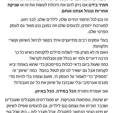
תמיד בידנו
אם ניתן להם את היכולת לעשות את זה או
שניקח
אחריות וננהל אנחנו אותם
.
זה נכון לכל תחומי החיים שלנו, לילדים שלנו, לבני הזוג,
למערכות יחסים, לכעסים שלנו וזה כמובן נכון מאוד גם לעסק
הפרטי שלנו.
בעלי עסקים רבים מתייעצים איתי בקשר לניהול השיווק וקשרי
הלקוחות:
האם זה לא מציק מדי לשלוח מיילים ללקוחות כשיש כל כך
הרבה דיוורים ולמי יש בכלל זמן וסבלנות לקרוא?
כמה שעות ביום כדאי לבלות בפייסבוק כדי שהוא באמת יביא
לקוחות אבל גם ישאיר לנו זמן לטפל בהם?
כמה "שיווק" זה
"מספיק" כדי לשמור על העסק חי, פועם וצומח בלי להיות מדי
מנג'ס ואגרסיבי ובלי שנבזבז על שיווק את כל יום העבודה?
ואני אומרת וחוזרת
הכל
במידה. הכל באיזון.
יש שיטות, נוסחאות וטכניקות. יש סטנדרטים מקובלים שעובדים
ושכבר הוכיחו את עצמם (גם לילדים, גם לכעסים ואפילו לשיווק
יש מינון הגיוני הנחשב למקובל). אבל מעבר לזה – כמו שכל גוף