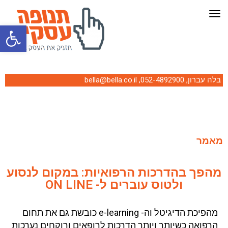
תפריט
פתח סרגל
בלה עברון,
052-4892900
,
bella@bella.co.il
מאמר
מהפך בהדרכות הרפואיות: במקום לנסוע
ולטוס עוברים ל- ON LINE​
מהפיכת הדיגיטל וה- e-learning כובשת גם את תחום
הרפואה כשיותר ויותר הדרכות לרופאים ורוקחים נערכות