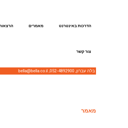
הדרכות באינטרנט
מאמרים
הרצאות 
צור קשר
בלה עברון,
052-4892900
,
bella@bella.co.il
מאמר