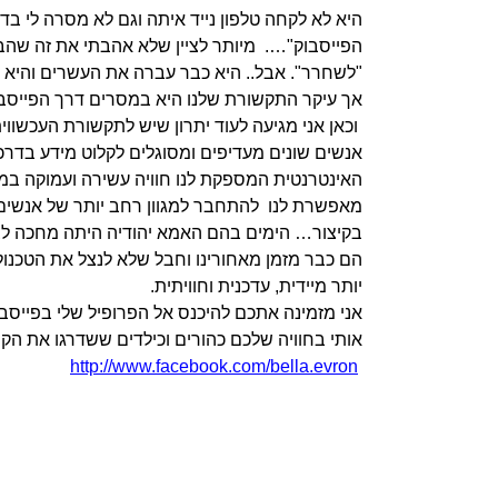
היא לא לקחה טלפון נייד איתה וגם לא מסרה לי בד
הפייסבוק"…. מיותר לציין שלא אהבתי את זה שהבת
"לשחרר". אבל.. היא כבר עברה את העשרים והיא
אך עיקר התקשורת שלנו היא במסרים דרך הפייסב
וכאן אני מגיעה לעוד יתרון שיש לתקשורת העכשווית
אנשים שונים מעדיפים ומסוגלים לקלוט מידע בדרכי
האינטרנטית המספקת לנו חוויה עשירה ועמוקה במגו
מאפשרת לנו להתחבר למגוון רחב יותר של אנשים
בקיצור… הימים בהם האמא יהודיה היתה מחכה לצל
הם כבר מזמן מאחורינו וחבל שלא לנצל את הטכנו
יותר מיידית, עדכנית וחוויתית.
אני מזמינה אתכם להיכנס אל הפרופיל שלי בפייסב
אותי בחוויה שלכם כהורים וכילדים ששדרגו את הק
http://www.facebook.com/bella.evron