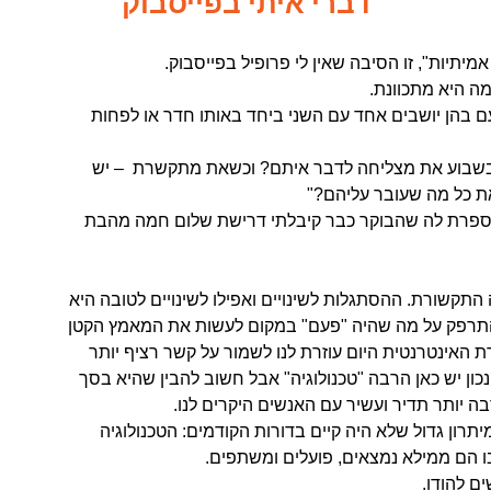
דברי איתי בפייסבוק
יתיות", זו הסיבה שאין לי פרופיל בפייסבוק.
מה היא מתכוונת.
עם בהן יושבים אחד עם השני ביחד באותו חדר או לפחות
 בשבוע את מצליחה לדבר איתם? וכשאת מתקשרת – יש
ת כל מה שעובר עליהם?"
מספרת לה שהבוקר כבר קיבלתי דרישת שלום חמה מהבת
תקשורת. ההסתגלות לשינויים ואפילו לשינויים לטובה היא
להתרפק על מה שהיה "פעם" במקום לעשות את המאמץ הקטן
ת האינטרנטית היום עוזרת לנו לשמור על קשר רציף יותר
 נכון יש כאן הרבה "טכנולוגיה" אבל חשוב להבין שהיא בסך
ה יותר תדיר ועשיר עם האנשים היקרים לנו.
יתרון גדול שלא היה קיים בדורות הקודמים: הטכנולוגיה
ו הם ממילא נמצאים, פועלים ומשתפים.
ם להודו.