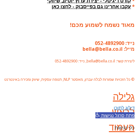
*
קורס דיגיטלי - יצירת ערוץ יוטיוב שיווקי
*
עקבו אחרינו גם בפייסבוק - לחצו כאן
מאוד נשמח לשמוע מכם!
נייד: 052-4892900
מייל: bella@bella.co.il
ליצירת קשר: bella@bella.co.il, נייד: 052-4892900
© כל הזכויות שמורות לבלה עברון, מאסטר NLP, תנופה עסקית, שיווק ומכירה באינטרנט
גלילה
דילוג לתוכן
לראש
פתח סרגל נגישות
העמוד
כלי נגישות