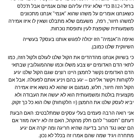
ברזל ו-
B12
כדי שלא יגידו עליהם שהם אנמיים אבל ת'כלס
כשאנחנו אומרים על משהו שהוא "אנמי" אנחנו מתכוונים
למשהו חיוור, רפה, משעמם שלא מתבלט ושאין לו איזו אמירה
משמעותית שקופצת לעין ותופסת נוכחות.
ואיפה ה"אנמיה" הזו יכולה לפגוש אותנו בעסק? בעשייה
השיווקית שלנו כמובן.
כי בשיווק אנחנו מהדהדים את הקול שלנו לעולם ולקול הזה, כמו
לתאי הדם האדומים יש צבע משלו וכמו שההמוגלובין שבתאי
הדם האדומים נקשר לחמצן היינו רוצים שגם הקול שלנו יגיע
ללקוחות ויקשר אליהם – יגע בהם ויניע אותם לפעולה. אבל אם
הקול הזה חיוור, חלש, מגמגם או שהוא לא נושא איזו אמירה
מקצועית בולטת ומשמעותית הוא לא יעשה את העבודה ולא
יביא לעסק שלנו את החמצן (= הלקוחות) שלו הוא כל כך זקוק.
אני רואה הרבה פעמים בעלי עסקים שמתלבטים: האם הבעת
דעתם "תסגור" להם חלק מהקהל, האם זה לא יראה מוזר אם
הם יצאו נגד הרוב בדיעה שהיא חריגה ומה יקרה אם יגיע
מתחרה ויגיד שמה שהם אמרו זה בכלל לא נכון.