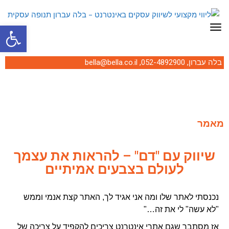
פתח סרגל
תפריט
בלה עברון,
052-4892900
,
bella@bella.co.il
מאמר
שיווק עם "דם" – להראות את עצמך
לעולם בצבעים אמיתיים
נכנסתי לאתר שלו ומה אני אגיד לך, האתר קצת אנמי וממש
"לא עשה" לי את זה…"
אז מסתבר שגם אתרי אינטרנט צריכים להקפיד על צריכה של