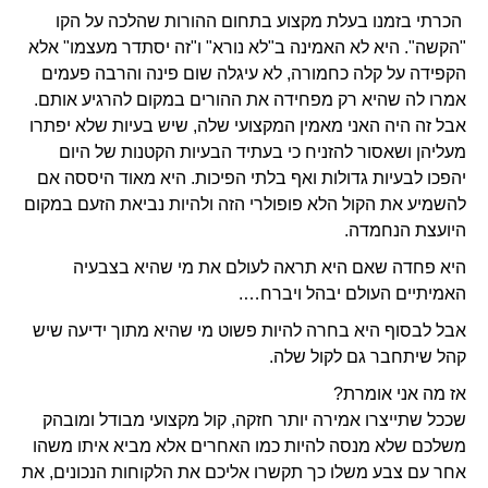
הכרתי בזמנו בעלת מקצוע בתחום ההורות שהלכה על הקו
"הקשה". היא לא האמינה ב"לא נורא" ו"זה יסתדר מעצמו" אלא
הקפידה על קלה כחמורה, לא עיגלה שום פינה והרבה פעמים
אמרו לה שהיא רק מפחידה את ההורים במקום להרגיע אותם.
אבל זה היה האני מאמין המקצועי שלה, שיש בעיות שלא יפתרו
מעליהן ושאסור להזניח כי בעתיד הבעיות הקטנות של היום
יהפכו לבעיות גדולות ואף בלתי הפיכות. היא מאוד היססה אם
להשמיע את הקול הלא פופולרי הזה ולהיות נביאת הזעם במקום
היועצת הנחמדה.
היא פחדה שאם היא תראה לעולם את מי שהיא בצבעיה
האמיתיים העולם יבהל ויברח….
אבל לבסוף היא בחרה להיות פשוט מי שהיא מתוך ידיעה שיש
קהל שיתחבר גם לקול שלה.
אז מה אני אומרת?
שככל שתייצרו אמירה יותר חזקה, קול מקצועי מבודל ומובהק
משלכם שלא מנסה להיות כמו האחרים אלא מביא איתו משהו
אחר עם צבע משלו כך תקשרו אליכם את הלקוחות הנכונים, את