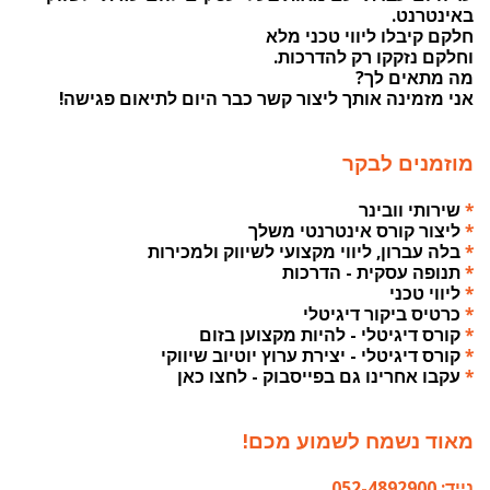
באינטרנט.
חלקם קיבלו ליווי טכני מלא
וחלקם נזקקו רק להדרכות.
מה מתאים לך?
אני מזמינה אותך ליצור קשר כבר היום לתיאום פגישה!
מוזמנים לבקר
*
שירותי וובינר
*
ליצור קורס אינטרנטי משלך
*
בלה עברון, ליווי מקצועי לשיווק ולמכירות
*
תנופה עסקית - הדרכות
*
ליווי טכני
*
כרטיס ביקור דיגיטלי
*
קורס דיגיטלי - להיות מקצוען בזום
*
קורס דיגיטלי - יצירת ערוץ יוטיוב שיווקי
*
עקבו אחרינו גם בפייסבוק - לחצו כאן
מאוד נשמח לשמוע מכם!
נייד: 052-4892900