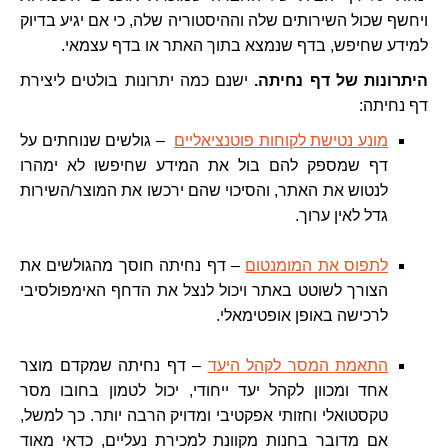
ויחשף שכול השירותים שלה וההיסטוריה שלה, כי אם יגיע בדיוק
למידע שחיפש, בדף שנמצא בתוך האתר או בדף עצמאי.
היתרונות של דף נחיתה.
ישנם כמה יתרונות בולטים ליצירת
דף נחיתה:
מונע נטישת לקוחות פוטנציאליים
– גולשים שנוחתים על
דף שמספק להם בול את המידע שחיפשו לא ימהרו
לנטוש את האתר, והסיכוי שהם ירכשו את המוצר/השירות
גדל לאין ערוך.
לתפוס את המומנטום
– דף נחיתה חוסך מהגולשים את
הצורך לשוטט באתר ויכול לנצל את הדחף האימפולסיבי
לרכישה באופן אופטימאלי.
התאמת המסר לקהל היעד
– דף נחיתה שמקדם מוצר
אחד ומכוון לקהל יעד ייחודי, יכול לטמון בחובו מסר
טקסטואלי וחזותי אפקטיבי ומדויק הרבה יותר. כך למשל,
אם מדובר בחנות מקוונת למכירת נעליים, כדאי מאוד