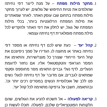
מחקר מילות מפתח
– על מנת לייצר דפי נחיתה
שהולמים את נטיות החיפוש של גולשים, יש לערוך מחקר
מילות מפתח בתחום שבו עוסק האתר. לאחר שמאתרים
את מילות המפתח הרלוונטיות ביותר, בכלי מילות
המפתח של גוגל, יש לחלק את דפי האתר ולהקדיש לכל
מילת מפתח פופולארית דף נחיתה עצמאי.
קהל יעד
– כעת שיש לכם דף נחיתה או מספר דפי
נחיתה באתר או מחוצה לו, הגדירו על סמך ניסיונכם את
קהל היעד הייחודי שצורך כל מוצר/שירות, והתאימו את
המסר הגראפי והטקסטואלי אליו. אם נחזור לדוגמת
הנעליים, לדף נעלי גברים התאימו מסר מחוספס וסקסי
שמתאים לגברים, אם מדובר על דף נחיתה לנעלי נשים
פנו ללב של אוכלוסיית הנשים במסרים רכים יותר וכו'.
ובהתאמה, חשבו על גרפיקה מתאימה לכל קהל יעד.
קריאה לפעולה
–
אל תשכחו להניע את הגולשים, שהם
הלקוחות הפוטנציאליים שלכם, לפעולה. תוכלו לעשות כן