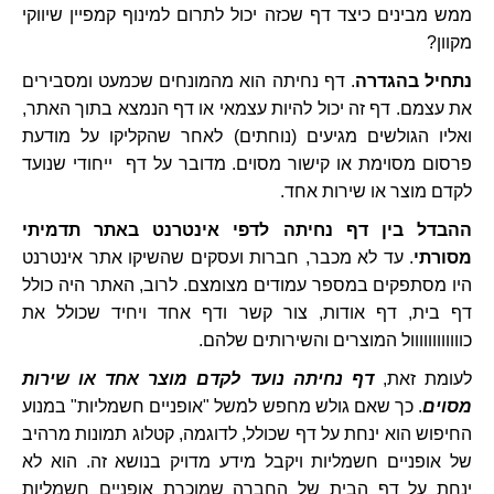
ממש מבינים כיצד דף שכזה יכול לתרום למינוף קמפיין שיווקי
מקוון?
נתחיל בהגדרה
. דף נחיתה הוא מהמונחים שכמעט ומסבירים
את עצמם. דף זה יכול להיות עצמאי או דף הנמצא בתוך האתר,
ואליו הגולשים מגיעים (נוחתים) לאחר שהקליקו על מודעת
פרסום מסוימת או קישור מסוים. מדובר על דף ייחודי שנועד
לקדם מוצר או שירות אחד.
ההבדל בין דף נחיתה לדפי אינטרנט באתר תדמיתי
מסורתי
. עד לא מכבר, חברות ועסקים שהשיקו אתר אינטרנט
היו מסתפקים במספר עמודים מצומצם. לרוב, האתר היה כולל
דף בית, דף אודות, צור קשר ודף אחד ויחיד שכולל את
כוווווווווווול המוצרים והשירותים שלהם.
לעומת זאת,
דף נחיתה נועד לקדם מוצר אחד או שירות
מסוים
. כך שאם גולש מחפש למשל "אופניים חשמליות" במנוע
החיפוש הוא ינחת על דף שכולל, לדוגמה, קטלוג תמונות מרהיב
של אופניים חשמליות ויקבל מידע מדויק בנושא זה. הוא לא
ינחת על דף הבית של החברה שמוכרת אופניים חשמליות