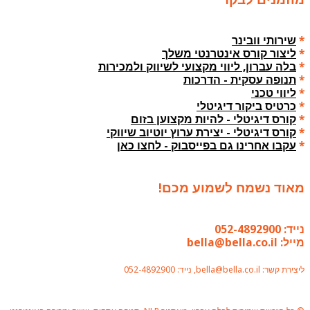
*
שירותי וובינר
*
ליצור קורס אינטרנטי משלך
*
בלה עברון, ליווי מקצועי לשיווק ולמכירות
*
תנופה עסקית - הדרכות
*
ליווי טכני
*
כרטיס ביקור דיגיטלי
*
קורס דיגיטלי - להיות מקצוען בזום
*
קורס דיגיטלי - יצירת ערוץ יוטיוב שיווקי
*
עקבו אחרינו גם בפייסבוק - לחצו כאן
מאוד נשמח לשמוע מכם!
נייד: 052-4892900
מייל: bella@bella.co.il
ליצירת קשר: bella@bella.co.il, נייד: 052-4892900