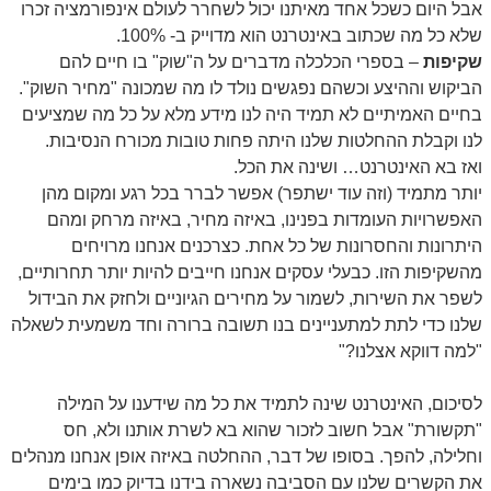
אבל היום כשכל אחד מאיתנו יכול לשחרר לעולם אינפורמציה זכרו
שלא כל מה שכתוב באינטרנט הוא מדוייק ב- 100%.
שקיפות
– בספרי הכלכלה מדברים על ה"שוק" בו חיים להם
הביקוש וההיצע וכשהם נפגשים נולד לו מה שמכונה "מחיר השוק".
בחיים האמיתיים לא תמיד היה לנו מידע מלא על כל מה שמציעים
לנו וקבלת ההחלטות שלנו היתה פחות טובות מכורח הנסיבות.
ואז בא האינטרנט… ושינה את הכל.
יותר מתמיד (וזה עוד ישתפר) אפשר לברר בכל רגע ומקום מהן
האפשרויות העומדות בפנינו, באיזה מחיר, באיזה מרחק ומהם
היתרונות והחסרונות של כל אחת. כצרכנים אנחנו מרויחים
מהשקיפות הזו. כבעלי עסקים אנחנו חייבים להיות יותר תחרותיים,
לשפר את השירות, לשמור על מחירים הגיוניים ולחזק את הבידול
שלנו כדי לתת למתעניינים בנו תשובה ברורה וחד משמעית לשאלה
"למה דווקא אצלנו?"
לסיכום, האינטרנט שינה לתמיד את כל מה שידענו על המילה
"תקשורת" אבל חשוב לזכור שהוא בא לשרת אותנו ולא, חס
וחלילה, להפך. בסופו של דבר, ההחלטה באיזה אופן אנחנו מנהלים
את הקשרים שלנו עם הסביבה נשארה בידנו בדיוק כמו בימים