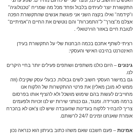
האנשים החשובים לנו, ומצד שני יש לה גם מחירים: שפע ערוצי
התקשורת יוצר לעיתים בלבול ופחד מכל מה שמריח "טכנולוגיה"
ו"קידמה" ואילו בקצה השני אני פוגשת אנשים שהתקשורת הפכה
אצלם מ"צורך" ל"התמכרות" והם נוטשים את החיים ה"אמיתיים"
לטובת חיים באזור הוירטואלי .
רציתי לשתף אתכם בכמה הבחנות שלי על התקשורת בעידן
האינטרנט בהיבט האישי והעסקי:
גינונים
– היום כולנו משתפים ושותפים פעילים יותר בחיי היקרים
לנו.
גם במישור העסקי חשוב לשים גבולות. כבעלי עסק שקיבלו (וזה
ממש לא מובן מאליו) את פרטי ההתקשרות של הלקוח אנו
מחוייבים לעשות בהם שימוש מושכל ולא להציף אותו בפרסום
ברמה מטרידה. ומנגד, גם כנותני שירות יש לנו זכויות ולפעמים
צריך להבהיר ללקוח בעדינות שהעובדה שיש לנו צ'אט לא בהכרח
אומרת שאנחנו זמינים 24/7 לרשותם.
אמינות
– פעם חשבנו שאם משהו כתוב בעיתון הוא כנראה נכון